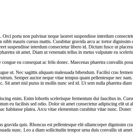
a. Orci porta non pulvinar neque laoreet suspendisse interdum consectet
in nibh mauris cursus mattis. Curabitur gravida arcu ac tortor dignissim
reet suspendisse interdum consectetur libero id. Dictum fusce ut placerat
 pharetra sit amet. Diam ut venenatis tellus in metus vulputate eu sceleri
e congue eu consequat ac felis donec. Maecenas pharetra convallis pos
augue ut. Nec sagittis aliquam malesuada bibendum. Facilisi cras ferment
us rutrum. Semper auctor neque vitae tempus quam pellentesque nec nam.
. Sit amet nisl purus in mollis nunc sed id. Ut sem nulla pharetra diam s
ipiscing enim. Enim lobortis scelerisque fermentum dui faucibus in. Curs
um eu facilisis sed odio. Dolor sit amet consectetur adipiscing elit ut
in hac habitasse platea. Arcu vitae elementum curabitur vitae nunc. Donec
s gravida quis. Rhoncus est pellentesque elit ullamcorper dignissim c
esuada nunc. Leo a diam sollicitudin tempor urna duis convallis sit amet 