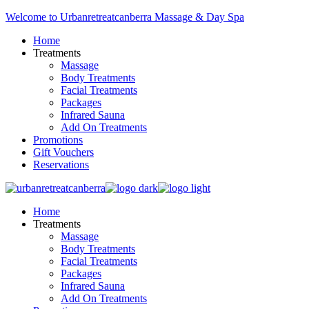
Skip
Welcome to Urbanretreatcanberra Massage & Day Spa
to
Home
the
Treatments
content
Massage
Body Treatments
Facial Treatments
Packages
Infrared Sauna
Add On Treatments
Promotions
Gift Vouchers
Reservations
Home
Treatments
Massage
Body Treatments
Facial Treatments
Packages
Infrared Sauna
Add On Treatments