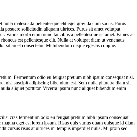
et nulla malesuada pellentesque elit eget gravida cum sociis. Purus
la posuere sollicitudin aliquam ultrices. Purus sit amet volutpat
mi. Varius morbi enim nunc faucibus a pellentesque sit amet. Fames ac
rhoncus est pellentesque elit. Nulla at volutpat diam ut venenatis
dolor sit amet consectetur. Mi bibendum neque egestas congue.
 pretium. Fermentum odio eu feugiat pretium nibh ipsum consequat nisl.
et nisl suscipit adipiscing bibendum est. Sem nulla pharetra diam sit.
 nulla aliquet porttitor. Viverra ipsum nunc aliquet bibendum enim
acilisi cras fermentum odio eu feugiat pretium nibh ipsum consequat.
dolor magna eget est lorem ipsum. Risus quis varius quam quisque id diam
it cursus risus at ultrices mi tempus imperdiet nulla. Mi proin sed