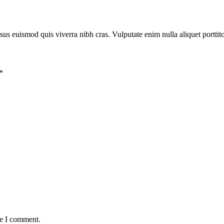
rsus euismod quis viverra nibh cras. Vulputate enim nulla aliquet portti
*
me I comment.