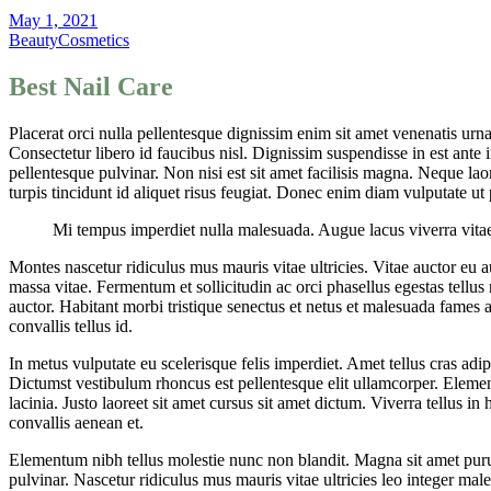
May 1, 2021
Beauty
Cosmetics
Best Nail Care
Placerat orci nulla pellentesque dignissim enim sit amet venenatis urn
Consectetur libero id faucibus nisl. Dignissim suspendisse in est ante 
pellentesque pulvinar. Non nisi est sit amet facilisis magna. Neque lao
turpis tincidunt id aliquet risus feugiat. Donec enim diam vulputate ut
Mi tempus imperdiet nulla malesuada. Augue lacus viverra vita
Montes nascetur ridiculus mus mauris vitae ultricies. Vitae auctor eu 
massa vitae. Fermentum et sollicitudin ac orci phasellus egestas tell
auctor. Habitant morbi tristique senectus et netus et malesuada fames ac
convallis tellus id.
In metus vulputate eu scelerisque felis imperdiet. Amet tellus cras ad
Dictumst vestibulum rhoncus est pellentesque elit ullamcorper. Element
lacinia. Justo laoreet sit amet cursus sit amet dictum. Viverra tellus 
convallis aenean et.
Elementum nibh tellus molestie nunc non blandit. Magna sit amet puru
pulvinar. Nascetur ridiculus mus mauris vitae ultricies leo integer mal