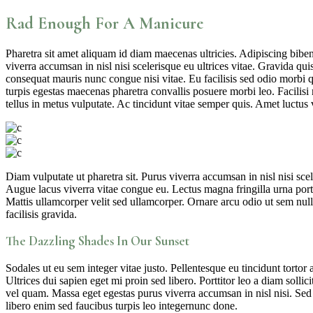
Rad Enough For A Manicure
Pharetra sit amet aliquam id diam maecenas ultricies. Adipiscing biben
viverra accumsan in nisl nisi scelerisque eu ultrices vitae. Gravida qui
consequat mauris nunc congue nisi vitae. Eu facilisis sed odio morbi
turpis egestas maecenas pharetra convallis posuere morbi leo. Facilisi
tellus in metus vulputate. Ac tincidunt vitae semper quis. Amet luctu
Diam vulputate ut pharetra sit. Purus viverra accumsan in nisl nisi s
Augue lacus viverra vitae congue eu. Lectus magna fringilla urna portti
Mattis ullamcorper velit sed ullamcorper. Ornare arcu odio ut sem null
facilisis gravida.
The Dazzling Shades In Our Sunset
Sodales ut eu sem integer vitae justo. Pellentesque eu tincidunt torto
Ultrices dui sapien eget mi proin sed libero. Porttitor leo a diam soll
vel quam. Massa eget egestas purus viverra accumsan in nisl nisi. Sed 
libero enim sed faucibus turpis leo integernunc done.