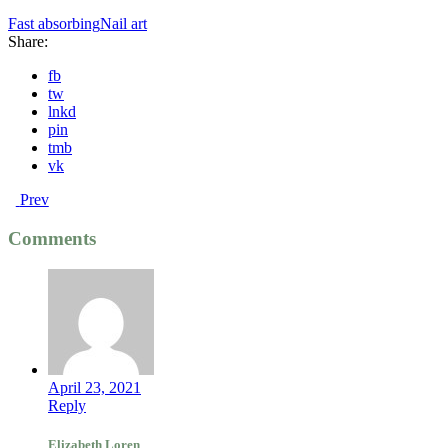
Fast absorbing
Nail art
Share:
fb
tw
lnkd
pin
tmb
vk
Prev
Comments
April 23, 2021
Reply
Elizabeth Loren